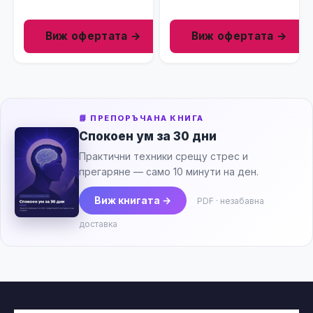
Superfruit Detangling
Mist, 250мл
Виж офертата →
Виж офертата →
📘 ПРЕПОРЪЧАНА КНИГА
Спокоен ум за 30 дни
Практични техники срещу стрес и
прегаряне — само 10 минути на ден.
Виж книгата →
PDF · незабавна
доставка