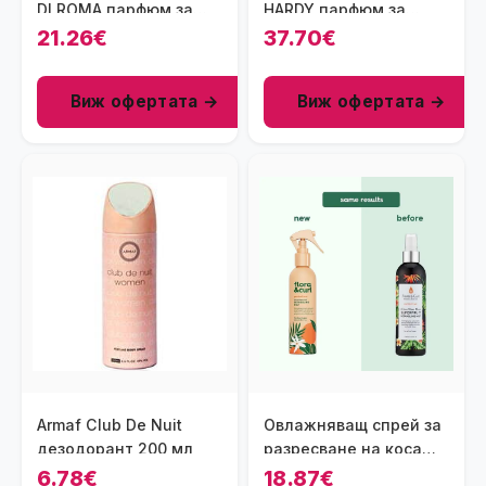
DI ROMA парфюм за
HARDY парфюм за
жени EDT 25 мл
мъже EDT 100 мл
21.26€
37.70€
Виж офертата →
Виж офертата →
Armaf Club De Nuit
Овлажняващ спрей за
дезодорант 200 мл
разресване на коса
Flora&Curl Citrus
6.78€
18.87€