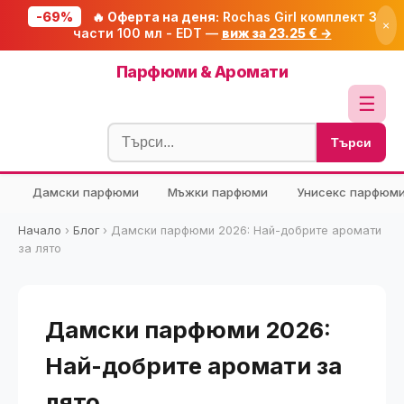
-69%
🔥 Оферта на деня:
Rochas Girl комплект 3
×
части 100 мл - EDT —
виж за 23.25 € →
Начало
Парфюми & Аромати
🔥 Намаления
☰
Блог
Търси
🧮 Калкулатори
Дамски парфюми
Мъжки парфюми
Унисекс парфюм
🔍 Намери продукт
🎁 Подарък
Начало
›
Блог
›
Дамски парфюми 2026: Най-добрите аромати
за лято
🎟️ Купони
Дамски парфюми 2026:
Най-добрите аромати за
лято