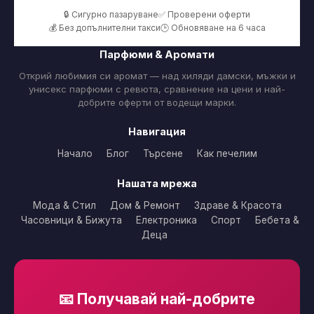
🔒 Сигурно пазаруване
✅ Проверени оферти
💰 Без допълнителни такси
🕒 Обновяване на 6 часа
Парфюми & Аромати
Открий любимия си аромат — над хиляди дамски, мъжки и
унисекс парфюми с ревюта, сравнение на цени и най-
добрите оферти от водещи марки.
Навигация
Начало
Блог
Търсене
Как печелим
Нашата мрежа
Мода & Стил
Дом & Ремонт
Здраве & Красота
Часовници & Бижута
Електроника
Спорт
Бебета &
Деца
📧 Получавай най-добрите