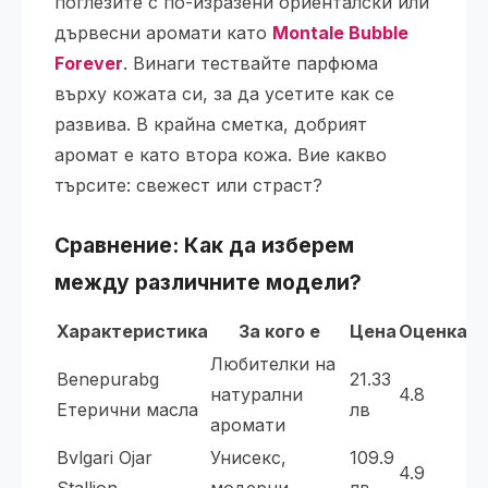
поглезите с по-изразени ориенталски или
дървесни аромати като
Montale Bubble
Forever
. Винаги тествайте парфюма
върху кожата си, за да усетите как се
развива. В крайна сметка, добрият
аромат е като втора кожа. Вие какво
търсите: свежест или страст?
Сравнение: Как да изберем
между различните модели?
Характеристика
За кого е
Цена
Оценка
Любителки на
Benepurabg
21.33
натурални
4.8
Етерични масла
лв
аромати
Bvlgari Ojar
Унисекс,
109.9
4.9