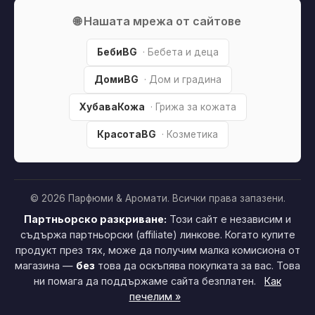
🌐 Нашата мрежа от сайтове
БебиBG
· Бебета и деца
ДомиBG
· Дом и градина
ХубаваКожа
· Грижа за кожата
КрасотаBG
· Козметика
© 2026 Парфюми & Аромати. Всички права запазени.
Партньорско разкриване:
Този сайт е независим и
съдържа партньорски (affiliate) линкове. Когато купите
продукт през тях, може да получим малка комисиона от
магазина —
без
това да оскъпява покупката за вас. Това
ни помага да поддържаме сайта безплатен.
Как
печелим »