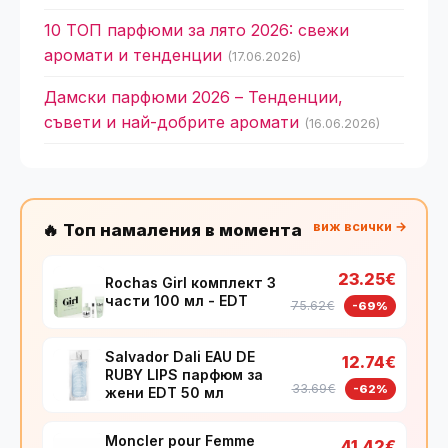
10 ТОП парфюми за лято 2026: свежи
аромати и тенденции
(17.06.2026)
Дамски парфюми 2026 – Тенденции,
съвети и най-добрите аромати
(16.06.2026)
виж всички →
🔥 Топ намаления в момента
23.25€
Rochas Girl комплект 3
части 100 мл - EDT
75.62€
-69%
Salvador Dali EAU DE
12.74€
RUBY LIPS парфюм за
33.69€
-62%
жени EDT 50 мл
Moncler pour Femme
41.42€