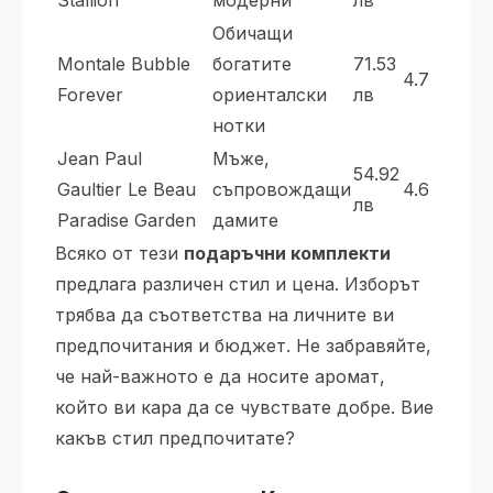
Stallion
модерни
лв
Обичащи
Montale Bubble
богатите
71.53
4.7
Forever
ориенталски
лв
нотки
Jean Paul
Мъже,
54.92
Gaultier Le Beau
съпровождащи
4.6
лв
Paradise Garden
дамите
Всяко от тези
подаръчни комплекти
предлага различен стил и цена. Изборът
трябва да съответства на личните ви
предпочитания и бюджет. Не забравяйте,
че най-важното е да носите аромат,
който ви кара да се чувствате добре. Вие
какъв стил предпочитате?