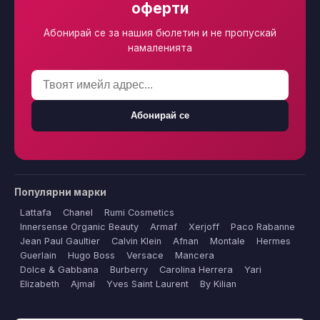
оферти
Абонирай се за нашия бюлетин и не пропускай
намаленията
Абонирай се
Популярни марки
Lattafa
Chanel
Rumi Cosmetics
Innersense Organic Beauty
Armaf
Xerjoff
Paco Rabanne
Jean Paul Gaultier
Calvin Klein
Afnan
Montale
Hermes
Guerlain
Hugo Boss
Versace
Mancera
Dolce & Gabbana
Burberry
Carolina Herrera
Yari
Elizabeth
Ajmal
Yves Saint Laurent
By Kilian