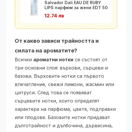
Salvador Dali EAU DE RUBY
LIPS парфюм за жени EDT 50
мл
12.74 лв
От какво зависи трайността и
силата на ароматите?
Всички
ароматни нотки
се състоят от
три основни слоя: върхови, сърцеви и
базови. Върховите нотки са първото
впечатление, свежи лимони, жасмин или
цитруси. След това се появяват
сърцевите нотки, които определят
характера на парфюма, цветя, подправки
или плодове. Базовите нотки придават
дълготрайност и дълбочина, дървесина,