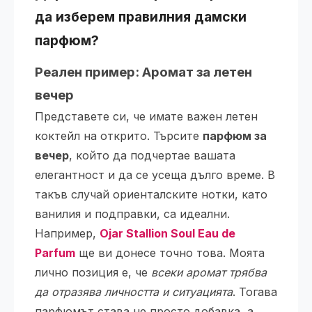
да изберем правилния дамски
парфюм?
Реален пример: Аромат за летен
вечер
Представете си, че имате важен летен
коктейл на открито. Търсите
парфюм за
вечер
, който да подчертае вашата
елегантност и да се усеща дълго време. В
такъв случай ориенталските нотки, като
ванилия и подправки, са идеални.
Например,
Ojar Stallion Soul Eau de
Parfum
ще ви донесе точно това. Моята
лично позиция е, че
всеки аромат трябва
да отразява личността и ситуацията
. Тогава
парфюмът става не просто добавка, а