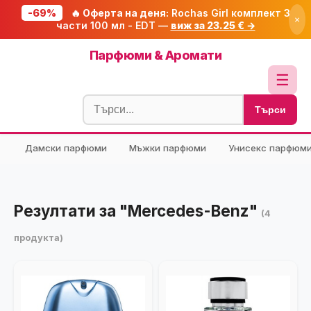
-69%
🔥 Оферта на деня:
Rochas Girl комплект 3
×
части 100 мл - EDT —
виж за 23.25 € →
Начало
Парфюми & Аромати
🔥 Намаления
☰
Блог
Търси
🧮 Калкулатори
Дамски парфюми
Мъжки парфюми
Унисекс парфюм
🔍 Намери продукт
🎁 Подарък
🎟️ Купони
Резултати за "Mercedes-Benz"
(4
продукта)