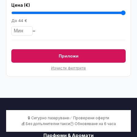
Цена (€)
До
44 €
–
Приложи
Изчисти филтрите
🔒 Сигурно пазаруване
✅ Проверени оферти
💰 Без допълнителни такси
🕒 Обновяване на 6 часа
Парфюми & Аромати