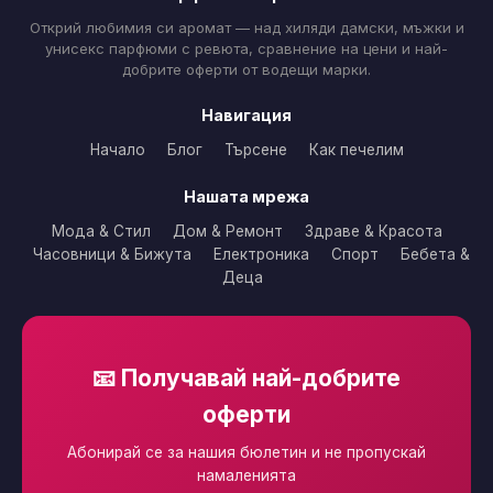
Открий любимия си аромат — над хиляди дамски, мъжки и
унисекс парфюми с ревюта, сравнение на цени и най-
добрите оферти от водещи марки.
Навигация
Начало
Блог
Търсене
Как печелим
Нашата мрежа
Мода & Стил
Дом & Ремонт
Здраве & Красота
Часовници & Бижута
Електроника
Спорт
Бебета &
Деца
📧 Получавай най-добрите
оферти
Абонирай се за нашия бюлетин и не пропускай
намаленията