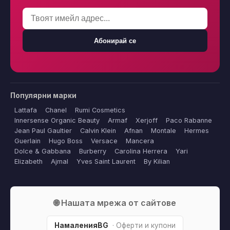
Абонирай се
Популярни марки
Lattafa
Chanel
Rumi Cosmetics
Innersense Organic Beauty
Armaf
Xerjoff
Paco Rabanne
Jean Paul Gaultier
Calvin Klein
Afnan
Montale
Hermes
Guerlain
Hugo Boss
Versace
Mancera
Dolce & Gabbana
Burberry
Carolina Herrera
Yari
Elizabeth
Ajmal
Yves Saint Laurent
By Kilian
🌐 Нашата мрежа от сайтове
НамаленияBG
· Оферти и купони