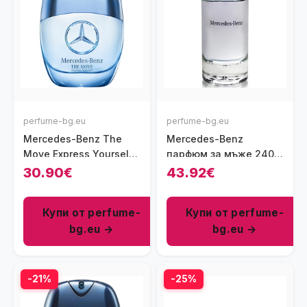
perfume-bg.eu
perfume-bg.eu
Mercedes-Benz The
Mercedes-Benz
Move Express Yourself
парфюм за мъже 240
парфюм за мъже 60 мл
мл - EDT
30.90€
43.92€
- EDT
Купи от perfume-
Купи от perfume-
bg.eu →
bg.eu →
-21%
-25%