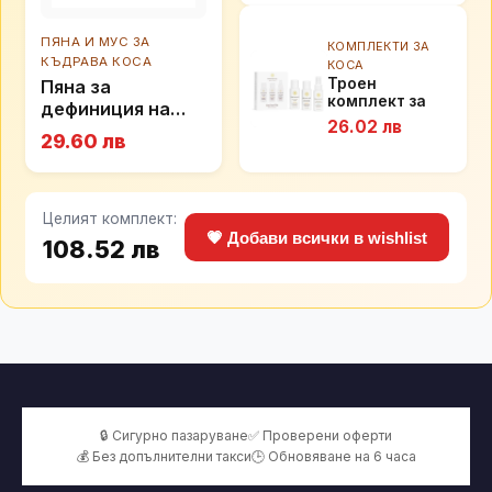
Blueberry Bliss
Reparative Hair
Wash, 236мл
ПЯНА И МУС ЗА
КОМПЛЕКТИ ЗА
КЪДРАВА КОСА
КОСА
Троен
Пяна за
комплект за
дефиниция на
почистване на
26.02 лв
къдриците
косата
29.60 лв
Innersense I
Innersense Pure
Travel Trio
Create Definition,
177мл
Целият комплект:
💗 Добави всички в wishlist
108.52 лв
🔒 Сигурно пазаруване
✅ Проверени оферти
💰 Без допълнителни такси
🕒 Обновяване на 6 часа