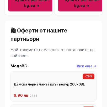
bg.eu →
bg.eu →
🛍️ Оферти от нашите
партньори
Най-големите намаления от останалите ни
сайтове:
МодаBG
Виж още →
-75%
Дамска черна чанта клъч велур 20070BL
6.90 лв
27.61