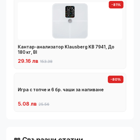
-81%
Кантар-анализатор Klausberg KB 7941, До
180 кг, BI
29.16 лв
153.38
-80%
Игра с топче и 6 бр. чаши за напиване
5.08 лв
25.56
📖 Свързани статии