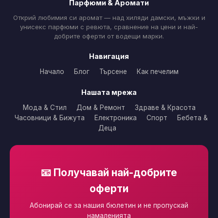
Парфюми & Аромати
Открий любимия си аромат — над хиляди дамски, мъжки и
унисекс парфюми с ревюта, сравнение на цени и най-
добрите оферти от водещи марки.
Навигация
Начало
Блог
Търсене
Как печелим
Нашата мрежа
Мода & Стил
Дом & Ремонт
Здраве & Красота
Часовници & Бижута
Електроника
Спорт
Бебета &
Деца
📧 Получавай най-добрите
оферти
Абонирай се за нашия бюлетин и не пропускай
намаленията