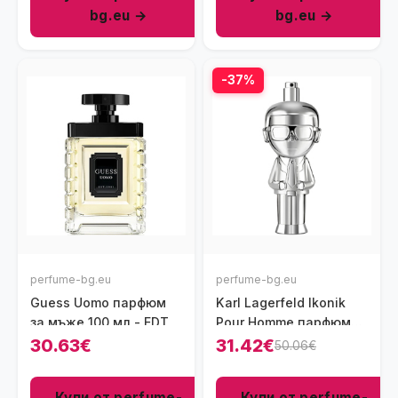
bg.eu →
bg.eu →
-37%
perfume-bg.eu
perfume-bg.eu
Guess Uomo парфюм
Karl Lagerfeld Ikonik
за мъже 100 мл - EDT
Pour Homme парфюм
за мъже 100 мл - EDP
30.63€
31.42€
50.06€
Купи от perfume-
Купи от perfume-