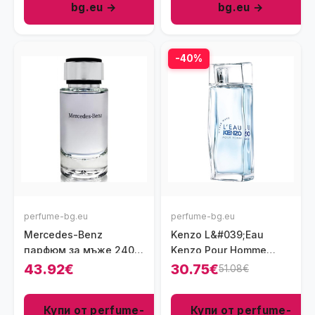
bg.eu →
bg.eu →
-40%
perfume-bg.eu
perfume-bg.eu
Mercedes-Benz
Kenzo L&#039;Eau
парфюм за мъже 240
Kenzo Pour Homme
мл - EDT
Hyper Wave парфюм за
43.92€
30.75€
51.08€
мъже 100 мл - EDT
Купи от perfume-
Купи от perfume-