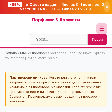
-69%
🔥 Оферта на деня:
Rochas Girl комплект 3
×
части 100 мл - EDT —
виж за 23.25 € →
Начало
Парфюми & Аромати
🔥 Намаления
☰
Блог
Търси
🧮 Калкулатори
Начало
›
Мъжки парфюми
›
Mercedes-Benz The Move Express
🔍 Намери продукт
Yourself парфюм за мъже 60 мл
🎁 Подарък
🎟️ Купони
Партньорски линкове:
Когато кликнете на линк или
направите покупка през сайта, може да получим малка
комисиона от партньорския магазин. Това
не оскъпява
продукта за вас и ни помага да поддържаме сайта
безплатен. Препоръчваме само продукти от проверени
магазини.