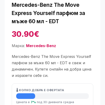
Mercedes-Benz The Move
Express Yourself парфюм за
мъже 60 мл - EDT
30.90€
Марка:
Mercedes-Benz
Mercedes-Benz The Move Express Yourself
парфюм за мъже 60 мл - EDT е свеж и
динамичен. Купете онлайн на добра цена
и изразете себе си.
🌡️ КОЛКО ДОБРА Е ОФЕРТАТА
💡 Средна цена
Цената е
7%
под 30-дневната средна