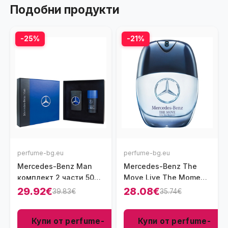
Подобни продукти
-25%
-21%
perfume-bg.eu
perfume-bg.eu
Mercedes-Benz Man
Mercedes-Benz The
комплект 2 части 50
Move Live The Moment
мл - EDT
парфюм за мъже 60 мл
29.92€
28.08€
39.83€
35.74€
- EDP
Купи от perfume-
Купи от perfume-