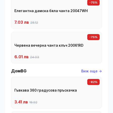
-75%
Елегантна дамска бяла чанта 20047WH
7.03 лв
28.12
-75%
Червена вечерна чанта клъч 20061RD
6.01 лв
24.03
ДомBG
Виж още →
-82%
Гъвкава 360 градусова пръскачка
3.41 лв
18.92