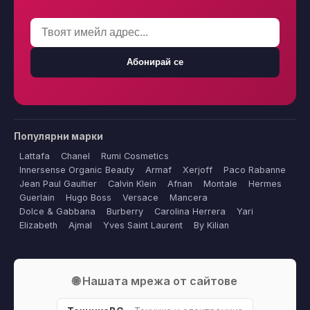
Абонирай се
Популярни марки
Lattafa
Chanel
Rumi Cosmetics
Innersense Organic Beauty
Armaf
Xerjoff
Paco Rabanne
Jean Paul Gaultier
Calvin Klein
Afnan
Montale
Hermes
Guerlain
Hugo Boss
Versace
Mancera
Dolce & Gabbana
Burberry
Carolina Herrera
Yari
Elizabeth
Ajmal
Yves Saint Laurent
By Kilian
🌐 Нашата мрежа от сайтове