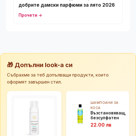
добрите дамски парфюми за лято 2026
Прочети →
🎁 Допълни look-а си
Събрахме за теб допълващи продукти, които
оформят завършен стил.
ШАМПОАНИ ЗА
КОСА
Възстановяващ,
безсулфатен
шампоан за
22.00 лв
къдрава коса
CURLS