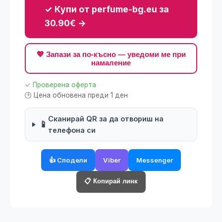
✓ Купи от perfume-bg.eu за
30.90€ →
💖 Запази за по-късно — уведоми ме при
намаление
✓ Проверена оферта
🕑 Цена обновена преди 1 ден
Сканирай QR за да отвориш на
📱
телефона си
👍 Сподели
Viber
Messenger
📋 Копирай линк