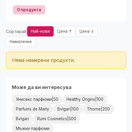
0 продукта
Сортирай:
Най-нови
Цена ↑
Цена ↓
Намаление
Няма намерени продукти.
Може да ви интересува
Унисекс парфюми|50
Healthy Origins|100
Parfums de Marly
Bvlgari|100
Thorne|200
Bvlgari
Rumi Cosmetics|500
Мъжки парфюми