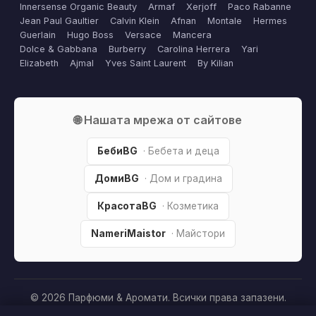
Innersense Organic Beauty
Armaf
Xerjoff
Paco Rabanne
Jean Paul Gaultier
Calvin Klein
Afnan
Montale
Hermes
Guerlain
Hugo Boss
Versace
Mancera
Dolce & Gabbana
Burberry
Carolina Herrera
Yari
Elizabeth
Ajmal
Yves Saint Laurent
By Kilian
🌐 Нашата мрежа от сайтове
БебиBG
· Бебета и деца
ДомиBG
· Дом и градина
КрасотаBG
· Козметика
NameriMaistor
· Майстори
© 2026 Парфюми & Аромати. Всички права запазени.