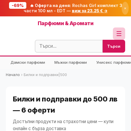
-69%
🔥 Оферта на деня:
Rochas Girl комплект 3
×
части 100 мл - EDT —
виж за 23.25 € →
Начало
Парфюми & Аромати
🔥 Намаления
☰
Блог
Търси
🧮 Калкулатори
Дамски парфюми
Мъжки парфюми
Унисекс парфюм
🔍 Намери продукт
🎁 Подарък
Начало
›
Билки и подправки|500
🎟️ Купони
Билки и подправки до 500 лв
— 6 оферти
Достъпни продукти на страхотни цени — купи
онлайн с бърза доставка