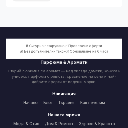
🔒 Сигурно пазаруване
✅ Проверени оферти
💰 Без допълнителни такси
🕒 Обновяване на 6 часа
Парфюми & Аромати
Открий любимия си аромат — над хиляди дамски, мъжки и
унисекс парфюми с ревюта, сравнение на цени и най-
добрите оферти от водещи марки.
Навигация
Начало
Блог
Търсене
Как печелим
Нашата мрежа
Мода & Стил
Дом & Ремонт
Здраве & Красота