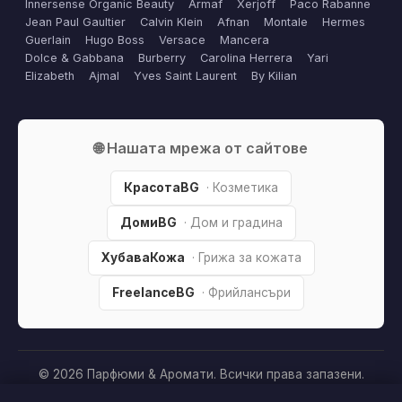
Innersense Organic Beauty
Armaf
Xerjoff
Paco Rabanne
Jean Paul Gaultier
Calvin Klein
Afnan
Montale
Hermes
Guerlain
Hugo Boss
Versace
Mancera
Dolce & Gabbana
Burberry
Carolina Herrera
Yari
Elizabeth
Ajmal
Yves Saint Laurent
By Kilian
🌐 Нашата мрежа от сайтове
КрасотаBG
· Козметика
ДомиBG
· Дом и градина
ХубаваКожа
· Грижа за кожата
FreelanceBG
· Фрийлансъри
© 2026 Парфюми & Аромати. Всички права запазени.
Партньорско разкриване:
Този сайт е независим и