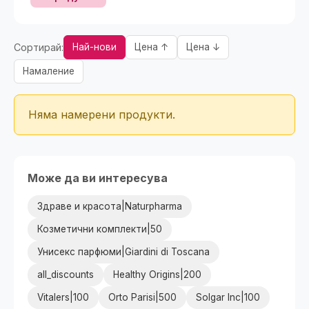
Сортирай:
Най-нови
Цена ↑
Цена ↓
Намаление
Няма намерени продукти.
Може да ви интересува
Здраве и красота|Naturpharma
Козметични комплекти|50
Унисекс парфюми|Giardini di Toscana
all_discounts
Healthy Origins|200
Vitalers|100
Orto Parisi|500
Solgar Inc|100