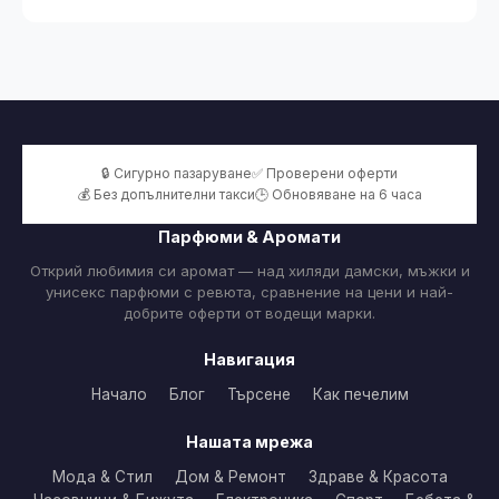
🔒 Сигурно пазаруване
✅ Проверени оферти
💰 Без допълнителни такси
🕒 Обновяване на 6 часа
Парфюми & Аромати
Открий любимия си аромат — над хиляди дамски, мъжки и
унисекс парфюми с ревюта, сравнение на цени и най-
добрите оферти от водещи марки.
Навигация
Начало
Блог
Търсене
Как печелим
Нашата мрежа
Мода & Стил
Дом & Ремонт
Здраве & Красота