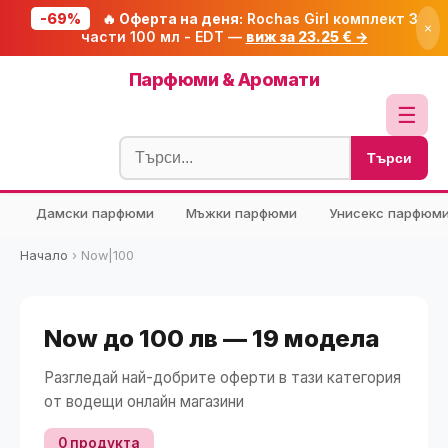
-69%
🔥 Оферта на деня:
Rochas Girl комплект 3
×
части 100 мл - EDT —
виж за 23.25 € →
Начало
Парфюми & Аромати
🔥 Намаления
☰
Блог
Търси
🧮 Калкулатори
Дамски парфюми
Мъжки парфюми
Унисекс парфюм
🔍 Намери продукт
🎁 Подарък
Начало
›
Now|100
🎟️ Купони
Now до 100 лв — 19 модела
Разгледай най-добрите оферти в тази категория
от водещи онлайн магазини
0 продукта