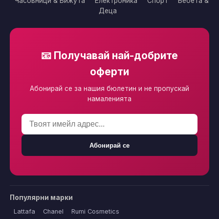
Часовници & Бижута
Електроника
Спорт
Бебета &
Деца
📧 Получавай най-добрите
оферти
Абонирай се за нашия бюлетин и не пропускай
намаленията
Абонирай се
Популярни марки
Lattafa
Chanel
Rumi Cosmetics