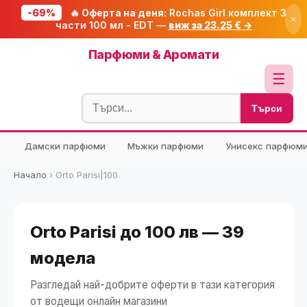
-69%
🔥 Оферта на деня:
Rochas Girl комплект 3
×
части 100 мл - EDT —
виж за 23.25 € →
Начало
Парфюми & Аромати
🔥 Намаления
☰
Блог
Търси
🧮 Калкулатори
Дамски парфюми
Мъжки парфюми
Унисекс парфюм
🔍 Намери продукт
🎁 Подарък
Начало
›
Orto Parisi|100
🎟️ Купони
Orto Parisi до 100 лв — 39
модела
Разгледай най-добрите оферти в тази категория
от водещи онлайн магазини