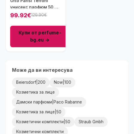
Orto Parisi Terroni
унисекс парфюм 50 мл
- EXDP
99.92€
129.90€
Купи от perfume-
bg.eu →
Може да ви интересува
Beiersdorf|200
Now|100
Козметика за лице
Дамски парфюми|Paco Rabanne
Козметика за лице|50
Козметични комплекти|50
Straub Gmbh
Козметични комплекти