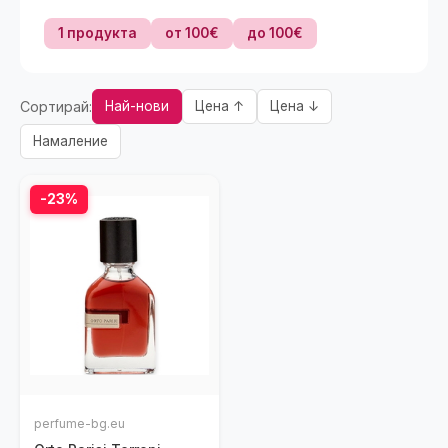
1 продукта
от 100€
до 100€
Сортирай:
Най-нови
Цена ↑
Цена ↓
Намаление
-23%
perfume-bg.eu