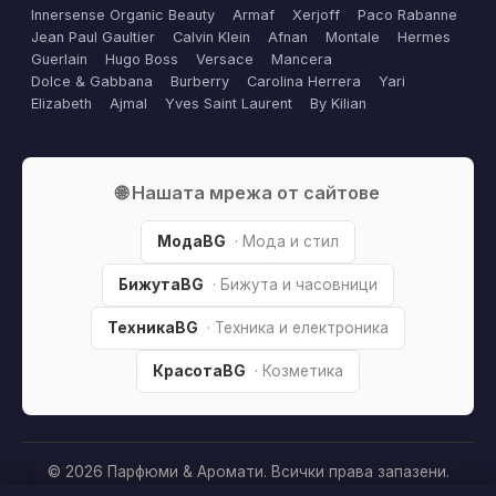
Innersense Organic Beauty
Armaf
Xerjoff
Paco Rabanne
Jean Paul Gaultier
Calvin Klein
Afnan
Montale
Hermes
Guerlain
Hugo Boss
Versace
Mancera
Dolce & Gabbana
Burberry
Carolina Herrera
Yari
Elizabeth
Ajmal
Yves Saint Laurent
By Kilian
🌐 Нашата мрежа от сайтове
МодаBG
· Мода и стил
БижутаBG
· Бижута и часовници
ТехникаBG
· Техника и електроника
КрасотаBG
· Козметика
© 2026 Парфюми & Аромати. Всички права запазени.