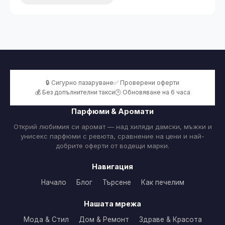
🔒 Сигурно пазаруване
✅ Проверени оферти
💰 Без допълнителни такси
🕒 Обновяване на 6 часа
Парфюми & Аромати
Открий любимия си аромат — над хиляди дамски, мъжки и
унисекс парфюми с ревюта, сравнение на цени и най-
добрите оферти от водещи марки.
Навигация
Начало
Блог
Търсене
Как печелим
Нашата мрежа
Мода & Стил
Дом & Ремонт
Здраве & Красота