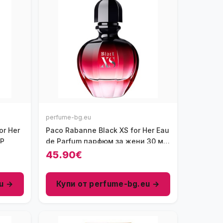
perfume-bg.eu
or Her
Paco Rabanne Black XS for Her Eau
DP
de Parfum парфюм за жени 30 мл
- EDP
45.90€
u →
Купи от perfume-bg.eu →