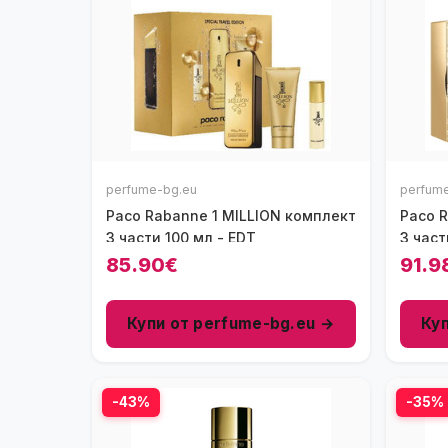
perfume-bg.eu
perfum
Paco Rabanne 1 MILLION комплект
Paco 
3 части 100 мл - EDT
3 част
85.90€
91.9
Купи от perfume-bg.eu →
Ку
-43%
-35%