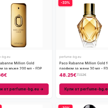
-33%
e-bg.eu
perfume-bg.eu
abanne Million Gold
Paco Rabanne Million Gold f
м за мъже 200 мл - EDP
парфюм за жени 30 мл - E
66€
48.25€
71.53€
пи от perfume-bg.eu →
Купи от perfume-bg.e
-30%