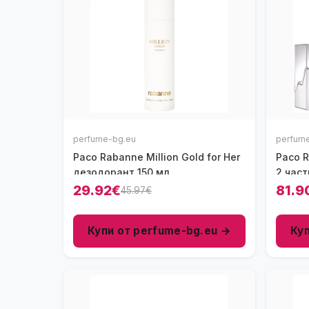
perfume-bg.eu
perfum
Paco Rabanne Million Gold for Her
Paco 
дезодорант 150 мл
2 част
29.92€
81.9
45.97€
Купи от perfume-bg.eu →
Ку