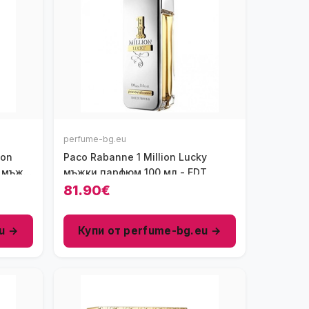
perfume-bg.eu
ion
Paco Rabanne 1 Million Lucky
а мъже
мъжки парфюм 100 мл - EDT
81.90€
u →
Купи от perfume-bg.eu →