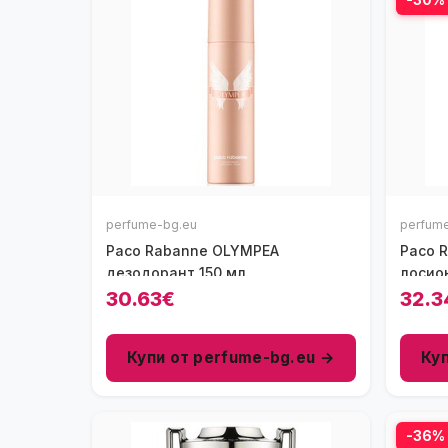
perfume-bg.eu
perfum
Paco Rabanne OLYMPEA
Paco R
дезодорант 150 мл
лосион
30.63€
32.3
Купи от perfume-bg.eu →
Ку
-36%