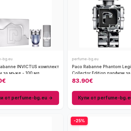
e-bg.eu
perfume-bg.eu
Rabanne INVICTUS комплект
Paco Rabanne Phantom Leg
и за мъже - 100 мл
Collector Edition парфюм з
100 мл - EDT
0€
83.90€
пи от perfume-bg.eu →
Купи от perfume-bg.e
-25%