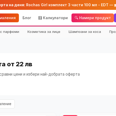
ерта на деня:
Rochas Girl комплект 3 части 100 мл - EDT —
амаления
Блог
🧮 Калкулатори
🔍 Намери продукт
кс парфюми
Козметика за лице
Шампоани за коса
Про
а от 22 лв
равни цени и избери най-добрата оферта
аление