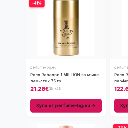
-41%
perfume-bg.eu
perfum
Paco Rabanne 1 MILLION за мъже
Paco R
део-стик 75 гр
парфю
21.26€
122.
35.74€
Купи от perfume-bg.eu →
Ку
-30%