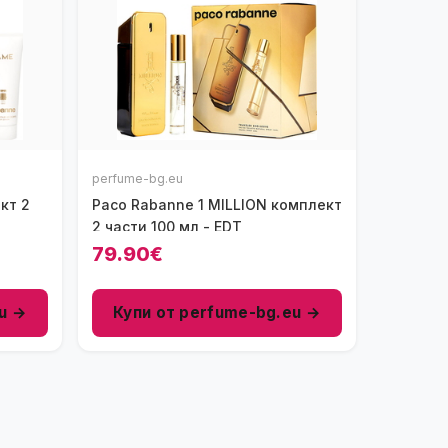
perfume-bg.eu
кт 2
Paco Rabanne 1 MILLION комплект
2 части 100 мл - EDT
79.90€
u →
Купи от perfume-bg.eu →