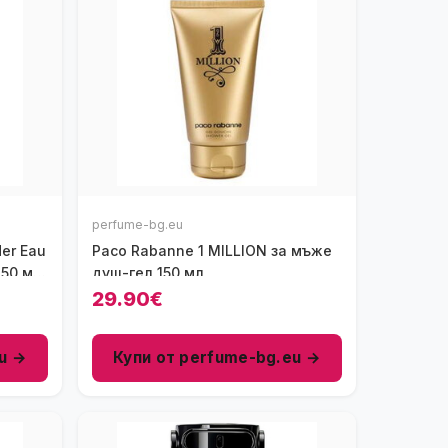
perfume-bg.eu
Her Eau
Paco Rabanne 1 MILLION за мъже
 50 мл
душ-гел 150 мл
29.90€
u →
Купи от perfume-bg.eu →