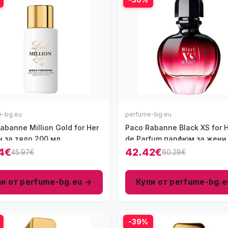
e-bg.eu
perfume-bg.eu
abanne Million Gold for Her
Paco Rabanne Black XS for 
 за тяло 200 мл
de Parfum парфюм за жени
- EDP
4€
42.42€
45.97€
60.28€
пи от perfume-bg.eu →
Купи от perfume-bg.e
-39%