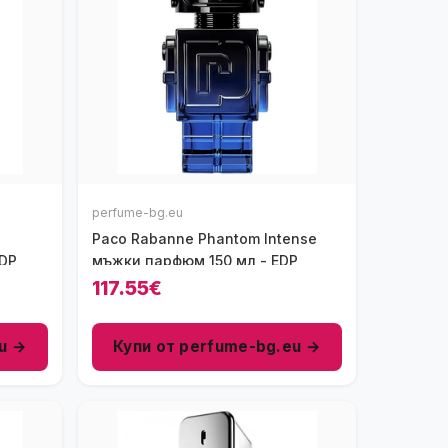
perfume-bg.eu
Paco Rabanne Phantom Intense
EDP
мъжки парфюм 150 мл - EDP
117.55€
u →
Купи от perfume-bg.eu →