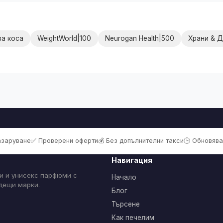
за коса
WeightWorld|100
Neurogan Health|500
Храни & 
пазаруване
✅ Проверени оферти
💰 Без допълнителни такси
🕒 Обновява
Навигация
и и унисекс парфюми с
Начало
одещи марки.
Блог
Търсене
Как печелим