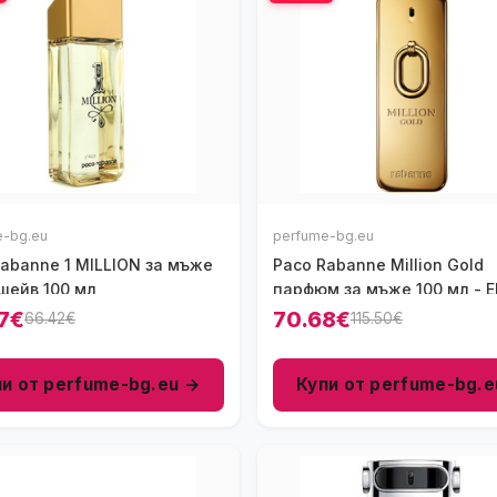
e-bg.eu
perfume-bg.eu
abanne 1 MILLION за мъже
Paco Rabanne Million Gold
шейв 100 мл
парфюм за мъже 100 мл - 
7€
70.68€
66.42€
115.50€
пи от perfume-bg.eu →
Купи от perfume-bg.e