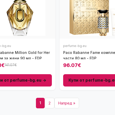
e-bg.eu
perfume-bg.eu
abanne Million Gold for Her
Paco Rabanne Fame компле
м за жени 90 мл - EDP
части 80 мл - EDP
8€
96.07€
141.07€
пи от perfume-bg.eu →
Купи от perfume-bg.e
1
2
Напред »