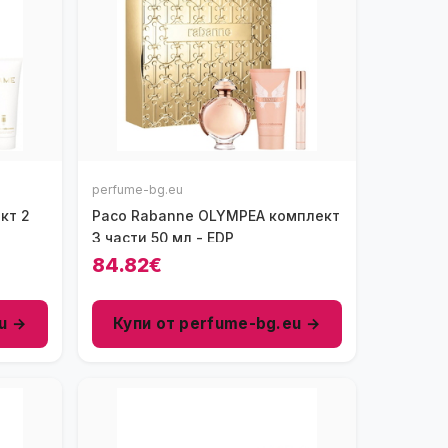
perfume-bg.eu
кт 2
Paco Rabanne OLYMPEA комплект
3 части 50 мл - EDP
84.82€
u →
Купи от perfume-bg.eu →