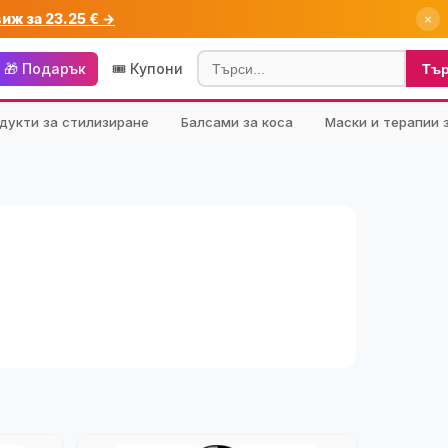
виж за 23.25 € →
×
🎁 Подарък
🎟️ Купони
Тъ
дукти за стилизиране
Балсами за коса
Маски и терапии 