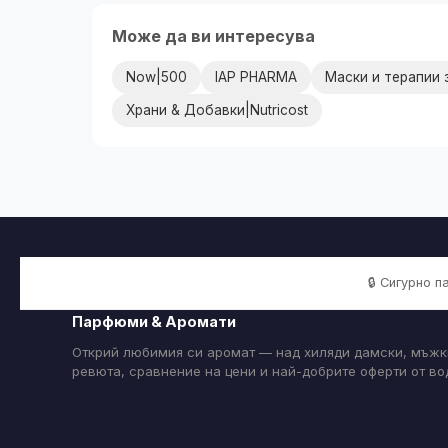
Може да ви интересува
Now|500
IAP PHARMA
Маски и терапии 
Храни & Добавки|Nutricost
🔒 Сигурно 
Парфюми & Аромати
Открий любимия си аромат — над хиляди дамски, мъжк
ревюта, сравнение на цени и най-добрите оферти от в