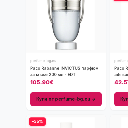
perfume-bg.eu
perfum
Paco Rabanne INVICTUS парфюм
Paco R
за мъже 200 мл - EDT
афтър
105.90€
42.5
Купи от perfume-bg.eu →
Ку
-35%