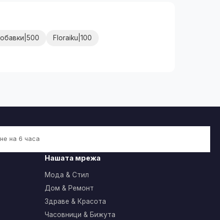
Добавки|500
Floraiku|100
не на 6 часа
Нашата мрежа
Мода & Стил
Дом & Ремонт
Здраве & Красота
Часовници & Бижута