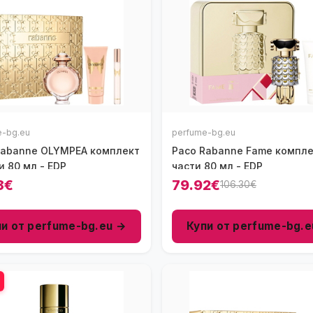
e-bg.eu
perfume-bg.eu
Rabanne OLYMPEA комплект
Paco Rabanne Fame компле
и 80 мл - EDP
части 80 мл - EDP
8€
79.92€
106.30€
пи от perfume-bg.eu →
Купи от perfume-bg.e