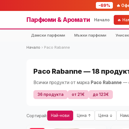
-69%
🔥 Оф
Парфюми & Аромати
Начало
🔥 Н
Дамски парфюми
Мъжки парфюми
Унисе
Начало
›
Paco Rabanne
Paco Rabanne — 18 продукт
Всички продукти от марка
Paco Rabanne
— с
36 продукта
от 21€
до 123€
Сортирай:
Най-нови
Цена ↑
Цена ↓
Нам