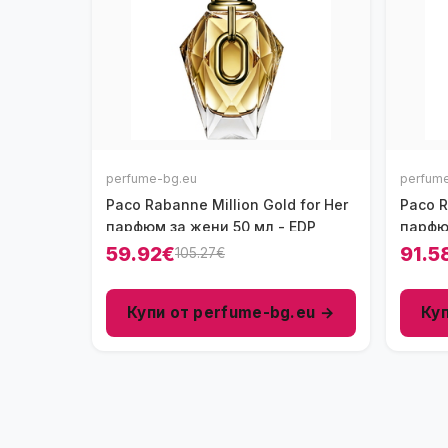
perfume-bg.eu
perfum
Paco Rabanne Million Gold for Her
Paco R
парфюм за жени 50 мл - EDP
парфю
59.92€
91.5
105.27€
Купи от perfume-bg.eu →
Ку