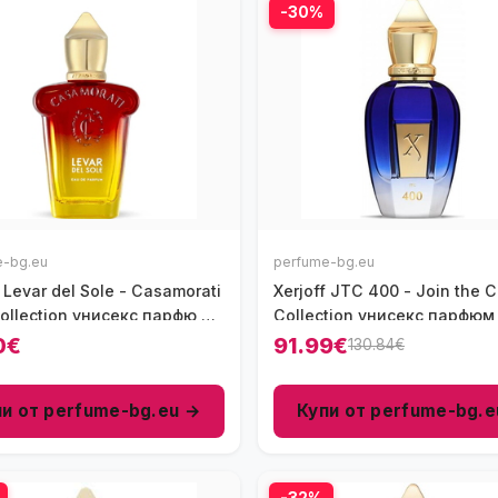
-30%
e-bg.eu
perfume-bg.eu
f Levar del Sole - Casamorati
Xerjoff JTC 400 - Join the C
ollection унисекс парфю 30
Collection унисекс парфюм
DP
- EDP
0€
91.99€
130.84€
пи от perfume-bg.eu →
Купи от perfume-bg.e
-32%