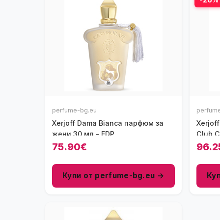
perfume-bg.eu
perfum
Xerjoff Dama Bianca парфюм за
Xerjof
жени 30 мл - EDP
Club C
50 мл 
75.90€
96.2
Купи от perfume-bg.eu →
Ку