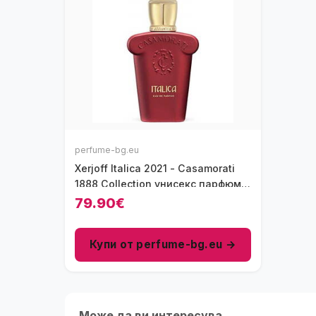
perfume-bg.eu
Xerjoff Italica 2021 - Casamorati
1888 Collection унисекс парфюм
30 мл - EDP
79.90€
Купи от perfume-bg.eu →
Може да ви интересува