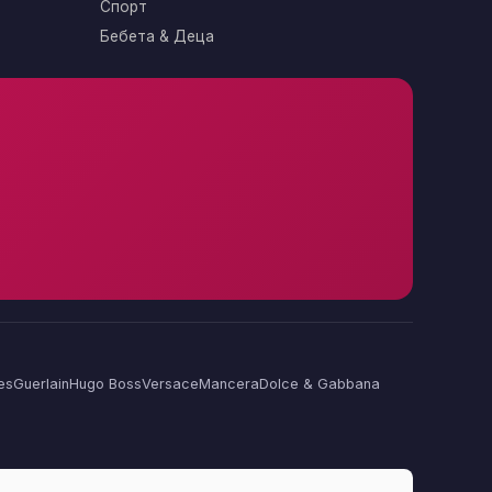
Спорт
Бебета & Деца
es
Guerlain
Hugo Boss
Versace
Mancera
Dolce & Gabbana