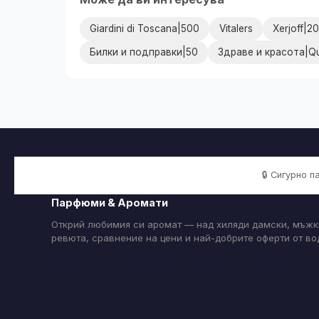
Giardini di Toscana|500
Vitalers
Xerjoff|2
Билки и подправки|50
Здраве и красота|Qu
🔒 Сигурно 
Парфюми & Аромати
Открий любимия си аромат — над хиляди дамски, мъжк
ревюта, сравнение на цени и най-добрите оферти от в