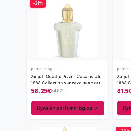
-31%
perfume-bg.eu
perfum
Xerjoff Quattro Pizzi - Casamorati
Xerjof
1888 Collection унисекс парфюм
1888 C
30 мл - EDP
мл - E
58.25€
81.5
84.82€
Купи от perfume-bg.eu →
Ку
-26%