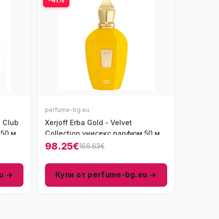
perfume-bg.eu
e Club
Xerjoff Erba Gold - Velvet
 50 мл
Collection унисекс парфюм 50 мл
- EDP
98.25€
166.63€
u →
Купи от perfume-bg.eu →