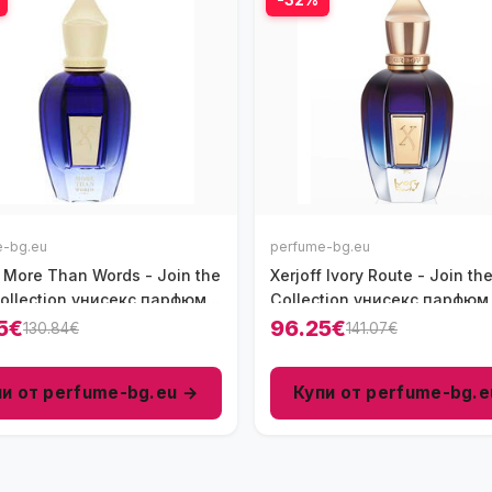
e-bg.eu
perfume-bg.eu
f More Than Words - Join the
Xerjoff Ivory Route - Join th
ollection унисекс парфюм
Collection унисекс парфюм
- EDP
- EDP
5€
96.25€
130.84€
141.07€
пи от perfume-bg.eu →
Купи от perfume-bg.e