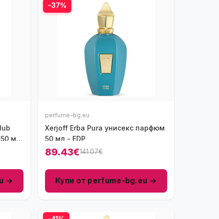
-37%
perfume-bg.eu
lub
Xerjoff Erba Pura унисекс парфюм
 50 мл
50 мл - EDP
89.43€
141.07€
u →
Купи от perfume-bg.eu →
-41%