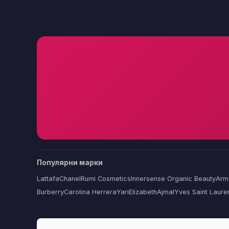
Популярни марки
Lattafa
Chanel
Rumi Cosmetics
Innersense Organic Beauty
Arm
Burberry
Carolina Herrera
Yari
Elizabeth
Ajmal
Yves Saint Laure