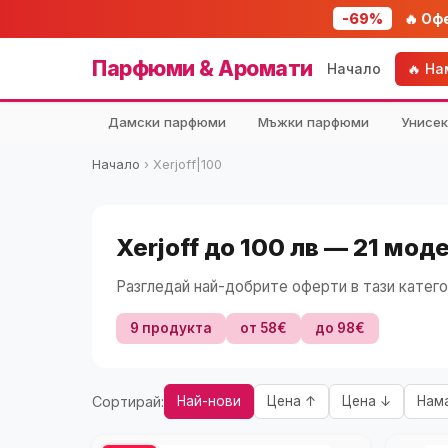
-69%
🔥 Оф
Парфюми & Аромати
Начало
🔥 Н
Дамски парфюми
Мъжки парфюми
Унисе
Начало
›
Xerjoff|100
Xerjoff до 100 лв — 21 мод
Разгледай най-добрите оферти в тази катего
9 продукта
от 58€
до 98€
Сортирай:
Най-нови
Цена ↑
Цена ↓
Нам