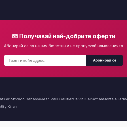
📧 Получавай най-добрите оферти
Абонирай се за нашия бюлетин и не пропускай намаленията
Абонирай се
af
Xerjoff
Paco Rabanne
Jean Paul Gaultier
Calvin Klein
Afnan
Montale
Herm
nt
By Kilian