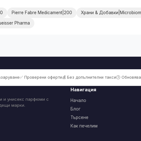
00
Pierre Fabre Medicament|200
Храни & Добавки|Microbiom
eisser Pharma
пазаруване
✅ Проверени оферти
💰 Без допълнителни такси
🕒 Обновява
Навигация
и и унисекс парфюми с
Начало
одещи марки.
Блог
Търсене
Как печелим