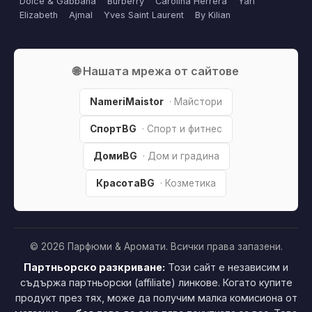
Dolce & Gabbana
Burberry
Carolina Herrera
Yari
Elizabeth
Ajmal
Yves Saint Laurent
By Kilian
🌐 Нашата мрежа от сайтове
NameriMaistor
· Майстори
СпортBG
· Спорт и фитнес
ДомиBG
· Дом и градина
КрасотаBG
· Козметика
© 2026 Парфюми & Аромати. Всички права запазени.
Партньорско разкриване:
Този сайт е независим и
съдържа партньорски (affiliate) линкове. Когато купите
продукт през тях, може да получим малка комисиона от