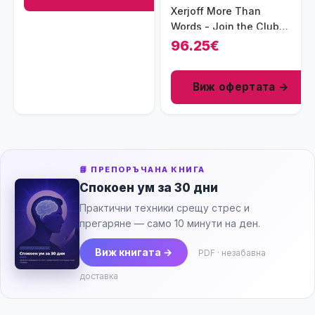
Xerjoff More Than
Words - Join the Club
Collection унисекс
96.25€
парфюм 50 мл - EDP
Виж офертата →
📘 ПРЕПОРЪЧАНА КНИГА
Спокоен ум за 30 дни
Практични техники срещу стрес и
прегаряне — само 10 минути на ден.
Виж книгата →
PDF · незабавна
доставка