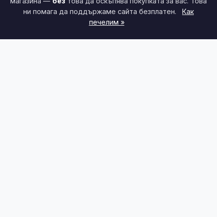
магазина —
без
това да оскъпява покупката за вас. Това
ни помага да поддържаме сайта безплатен.
Как
печелим »