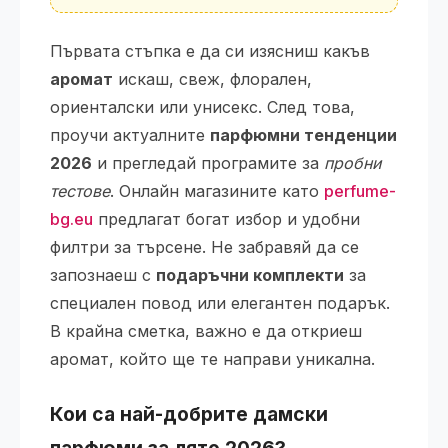
Първата стъпка е да си изясниш какъв
аромат
искаш, свеж, флорален,
ориенталски или унисекс. След това,
проучи актуалните
парфюмни тенденции
2026
и прегледай програмите за
пробни
тестове
. Онлайн магазините като
perfume-
bg.eu
предлагат богат избор и удобни
филтри за търсене. Не забравяй да се
запознаеш с
подаръчни комплекти
за
специален повод или елегантен подарък.
В крайна сметка, важно е да откриеш
аромат, който ще те направи уникална.
Кои са най-добрите дамски
парфюми за лято 2026?