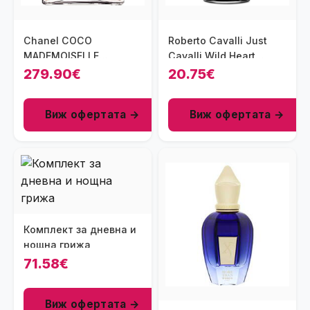
Chanel COCO
Roberto Cavalli Just
MADEMOISELLE
Cavalli Wild Heart
парфюм за жени EDP
парфюм за мъже 90 мл
279.90€
20.75€
200 мл
- EDT
Виж офертата →
Виж офертата →
Комплект за дневна и
нощна грижа
71.58€
Виж офертата →