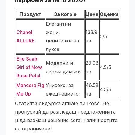
Продукт
За кого е
Цена
Оценка
Елегантни
Chanel
жени,
133.9
5/5
ALLURE
ценителки на
лв
лукса
Elie Saab
Модерни и
28.08
Girl of Now
4.5/5
свежи дамски
лв
Rose Petal
Mancera Fig
Унисекс, за
46.58
4.5/5
Me Up
ежедневието
лв
Статията съдържа affiliate линкове. Не
пропускай да разгледаш предложенията
и да вземеш решение сега, наличностите
са ограничени!