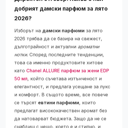
добрият дамски парфюм за лято
2026?
Изборът на
дамски парфюми
за лято
2026 трябва да се базира на свежест,
дълготрайност и актуални
ароматни
нотки
. Според последните тенденции,
това са именно продуктовите хитове
като
Chanel ALLURE парфюм за жени EDP
50 мл
, който съчетава изтънченост и
елегантност, и предлага усещане за лукс
и комфорт. В същото време, все повече
се търсят
евтини парфюми
, които
предлагат висококачествен аромат без
да натоварват бюджета. Защо да не се
снабдиш с нещо, което е и стилно, и