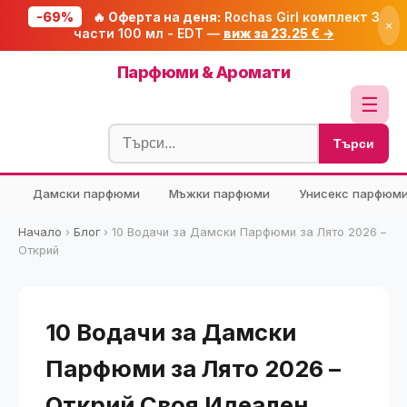
-69%
🔥 Оферта на деня:
Rochas Girl комплект 3
×
части 100 мл - EDT —
виж за 23.25 € →
Начало
Парфюми & Аромати
🔥 Намаления
☰
Блог
Търси
🧮 Калкулатори
Дамски парфюми
Мъжки парфюми
Унисекс парфюм
🔍 Намери продукт
🎁 Подарък
Начало
›
Блог
›
10 Водачи за Дамски Парфюми за Лято 2026 –
Открий
🎟️ Купони
10 Водачи за Дамски
Парфюми за Лято 2026 –
Открий Своя Идеален