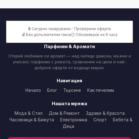
🔒 Сигурно пазаруване
✅ Проверени оферти
💰 Без допълнителни такси
🕒 Обновяване на 6 часа
Парфюми & Аромати
Открий любимия си аромат — над хиляди дамски, мъжки и
унисекс парфюми с ревюта, сравнение на цени и най-
добрите оферти от водещи марки.
Навигация
Начало
Блог
Търсене
Как печелим
Нашата мрежа
Мода & Стил
Дом & Ремонт
Здраве & Красота
Часовници & Бижута
Електроника
Спорт
Бебета &
Деца