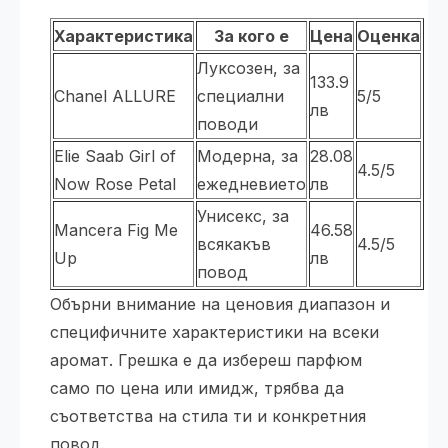
Характеристика
За кого е
Цена
Оценка
Луксозен, за
133.9
Chanel ALLURE
специални
5/5
лв
поводи
Elie Saab Girl of
Модерна, за
28.08
4.5/5
Now Rose Petal
ежедневието
лв
Унисекс, за
Mancera Fig Me
46.58
всякакъв
4.5/5
Up
лв
повод
Обърни внимание на ценовия диапазон и
специфичните характеристики на всеки
аромат. Грешка е да избереш парфюм
само по цена или имидж, трябва да
съответства на стила ти и конкретния
повод.