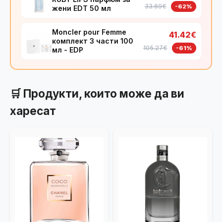
33.69€
-62%
жени EDT 50 мл
Moncler pour Femme
41.42€
комплект 3 части 100
105.27€
-61%
мл - EDP
🛒 Продукти, които може да ви
харесат