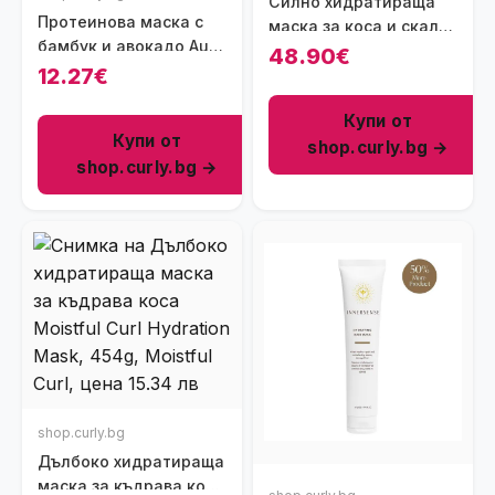
Силно хидратираща
Протеинова маска с
маска за коса и скалп
бамбук и авокадо Aunt
против косопад
48.90€
Jackie’s NOT YOUR
12.27€
Calinachi, 300 мл
AVERAGE CURL Bamboo
& Avocado Protein
Купи от
Купи от
Masque, 227г
shop.curly.bg →
shop.curly.bg →
shop.curly.bg
Дълбоко хидратираща
маска за къдрава коса