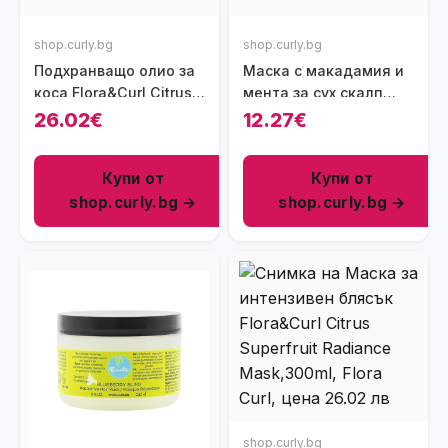
shop.curly.bg
shop.curly.bg
Подхранващо олио за
Маска с макадамия и
коса Flora&Curl Citrus
мента за сух скалп
Superfruit Radiance Oil,
Aunt Jackie’s SOOTHE
26.02€
12.27€
100 мл
OPERATOR Macadamia
& Mint Dry Scalp
Купи от
Купи от
Conditioning Masque,
shop.curly.bg →
shop.curly.bg →
227г
shop.curly.bg