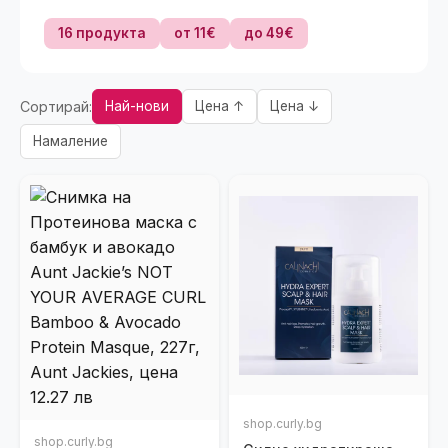
16 продукта
от 11€
до 49€
Сортирай:
Най-нови
Цена ↑
Цена ↓
Намаление
shop.curly.bg
shop.curly.bg