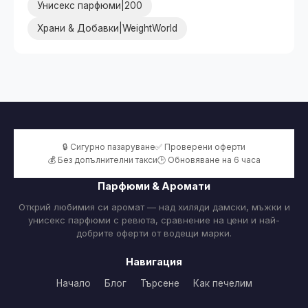
Унисекс парфюми|200
Храни & Добавки|WeightWorld
🔒 Сигурно пазаруване
✅ Проверени оферти
💰 Без допълнителни такси
🕒 Обновяване на 6 часа
Парфюми & Аромати
Открий любимия си аромат — над хиляди дамски, мъжки и
унисекс парфюми с ревюта, сравнение на цени и най-
добрите оферти от водещи марки.
Навигация
Начало
Блог
Търсене
Как печелим