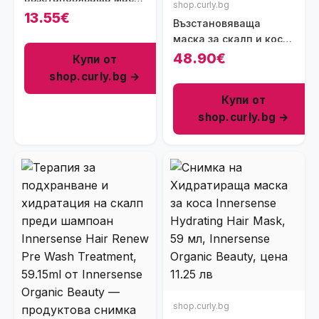
shop.curly.bg
за коса Yari Deep Mask
13.55€
Възстановяваща
Treatment, 475мл
маска за скалп и коса
(мазна към нормална)
48.90€
Купи от
против косопад
shop.curly.bg →
Calinachi, 300мл
Купи от
shop.curly.bg →
shop.curly.bg