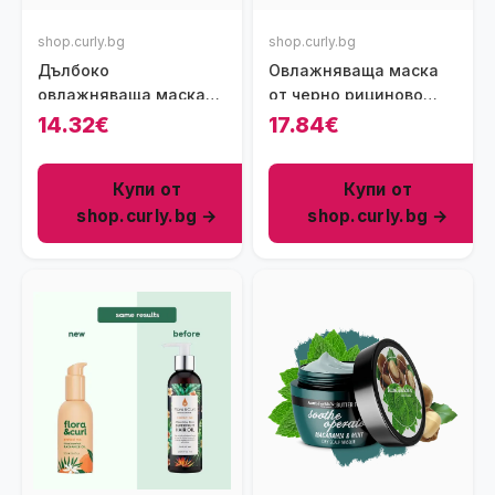
shop.curly.bg
shop.curly.bg
Дълбоко
Овлажняваща маска
овлажняваща маска
от черно рициново
Yari Green Curls Deep
масло от Ямайка As I
14.32€
17.84€
Treatment Mask 525 мл
Am JBCO Moisturizing
Masque, 227 г
Купи от
Купи от
shop.curly.bg →
shop.curly.bg →