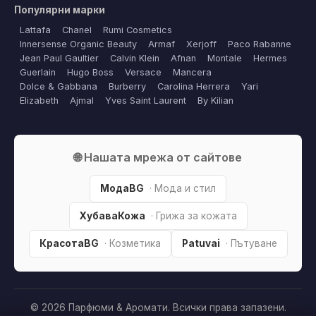
Популярни марки
Lattafa
Chanel
Rumi Cosmetics
Innersense Organic Beauty
Armaf
Xerjoff
Paco Rabanne
Jean Paul Gaultier
Calvin Klein
Afnan
Montale
Hermes
Guerlain
Hugo Boss
Versace
Mancera
Dolce & Gabbana
Burberry
Carolina Herrera
Yari
Elizabeth
Ajmal
Yves Saint Laurent
By Kilian
🌐 Нашата мрежа от сайтове
МодаBG
· Мода и стил
ХубаваКожа
· Грижа за кожата
КрасотаBG
· Козметика
Patuvai
· Пътуване
© 2026 Парфюми & Аромати. Всички права запазени.