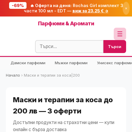
-69%
🔥 Оферта на деня:
Rochas Girl комплект 3
×
части 100 мл - EDT —
виж за 23.25 € →
Начало
Парфюми & Аромати
🔥 Намаления
☰
Блог
Търси
🧮 Калкулатори
Дамски парфюми
Мъжки парфюми
Унисекс парфюм
🔍 Намери продукт
🎁 Подарък
Начало
›
Маски и терапии за коса|200
🎟️ Купони
Маски и терапии за коса до
200 лв — 3 оферти
Достъпни продукти на страхотни цени — купи
онлайн с бърза доставка