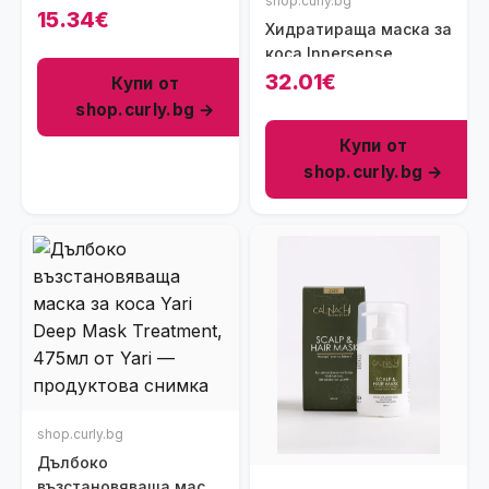
shop.curly.bg
Moistful Curl Hydration
15.34€
Хидратираща маска за
Mask, 454g
коса Innersense
Hydrating Hair Mask,
32.01€
Купи от
177 мл
shop.curly.bg →
Купи от
shop.curly.bg →
shop.curly.bg
Дълбоко
възстановяваща маска