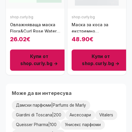
shop.curly.bg
shop.curly.bg
Овлажняваща маска
Маска за коса за
Flora&Curl Rose Water
eкстремно
Molasses Moisture
възстaновяване (суха
26.02€
48.90€
Mask, 300мл
към нормална)
Calinachi, 300мл
Купи от
Купи от
shop.curly.bg →
shop.curly.bg →
Може да ви интересува
Дамски парфюми|Parfums de Marly
Giardini di Toscana|200
Аксесоари
Vitalers
Queisser Pharma|100
Унисекс парфюми